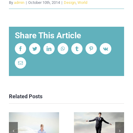
By
admin
|
October 10th, 2014
|
Design
,
World
Share This Article
Facebook
Twitter
LinkedIn
WhatsApp
Tumblr
Pinterest
Vk
Email
Related Posts